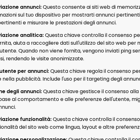
viazione annunci
:
Questo consente ai siti web di memoriz
mazioni sul tuo dispositivo per mostrarti annunci pertinenti
ertinenti e misurare le prestazioni degli annunci.
iazione analitica
:
Questa chiave controlla il consenso per 
ita, aiuta a raccogliere dati sull'utilizzo del sito web per 
l'utente. Quando non viene fornita, vengono inviati ping se
isi, rendendo le visite anonimizzate.
 utente per annunci
:
Questa chiave regola il consenso per l
e nella pubblicità. Include l'uso per il targeting degli annunc
ne degli annunci
:
Questa chiave gestisce il consenso alla
 base al comportamento e alle preferenze dell'utente, mig
nnunci.
viazione funzionalità
:
Questa chiave controlla il consenso
onalità del sito web come lingua, layout e altre preferenze
viazione personalizzazione
:
Questa chiave controlla il co